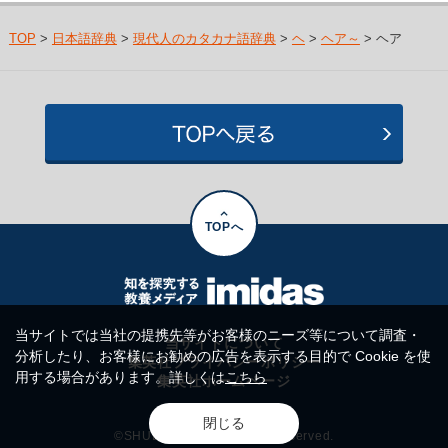
TOP
>
日本語辞典
>
現代人のカタカナ語辞典
>
ヘ
>
ヘア～
> ヘア
TOPへ
当サイトでは当社の提携先等がお客様のニーズ等について調査・
当サイトについて
分析したり、お客様にお勧めの広告を表示する目的で Cookie を使
集英社プライバシーポリシー
用する場合があります。詳しくは
こちら
集英社ホームページ
閉じる
©SHUEISHA Inc. All rights reserved.