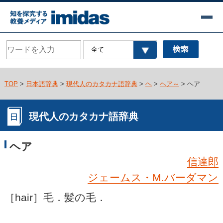
TOP
>
日本語辞典
>
現代人のカタカナ語辞典
>
ヘ
>
ヘア～
> ヘア
現代人のカタカナ語辞典
ヘア
信達郎
ジェームス・M.バーダマン
［hair］毛．髪の毛．