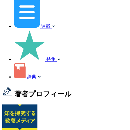
連載
特集
辞典
著者プロフィール