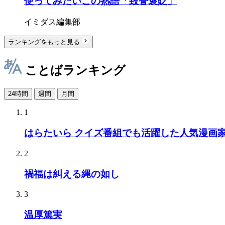
使ってみたいこの熟語「毀誉褒貶」
イミダス編集部
ランキングをもっと見る
ことばランキング
24時間
週間
月間
1
はらたいら クイズ番組でも活躍した人気漫画
2
禍福は糾える縄の如し
3
温厚篤実