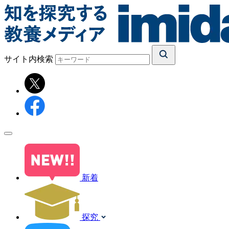
サイト内検索
新着
探究