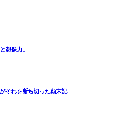
争と想像力」
がそれを断ち切った顛末記