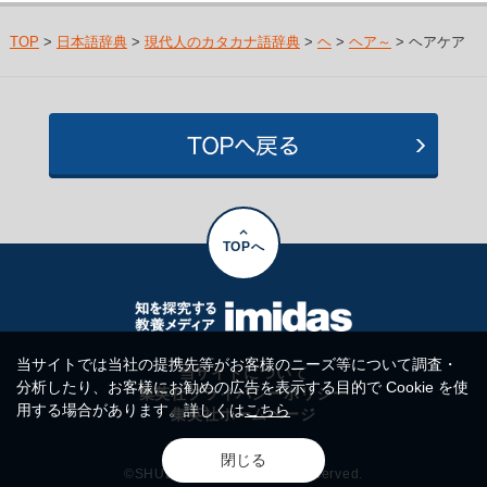
TOP
>
日本語辞典
>
現代人のカタカナ語辞典
>
ヘ
>
ヘア～
> ヘアケア
TOPへ
当サイトでは当社の提携先等がお客様のニーズ等について調査・
当サイトについて
分析したり、お客様にお勧めの広告を表示する目的で Cookie を使
集英社プライバシーポリシー
用する場合があります。詳しくは
こちら
集英社ホームページ
閉じる
©SHUEISHA Inc. All rights reserved.