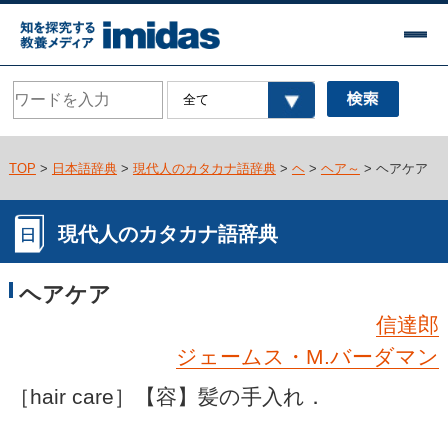
TOP
>
日本語辞典
>
現代人のカタカナ語辞典
>
ヘ
>
ヘア～
> ヘアケア
現代人のカタカナ語辞典
ヘアケア
信達郎
ジェームス・M.バーダマン
［hair care］【容】髪の手入れ．