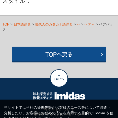
スタイル．
TOP
>
日本語辞典
>
現代人のカタカナ語辞典
>
ヘ
>
ヘア～
> ベアバッ
ク
TOPへ
当サイトでは当社の提携先等がお客様のニーズ等について調査・
当サイトについて
分析したり、お客様にお勧めの広告を表示する目的で Cookie を使
集英社プライバシーポリシー