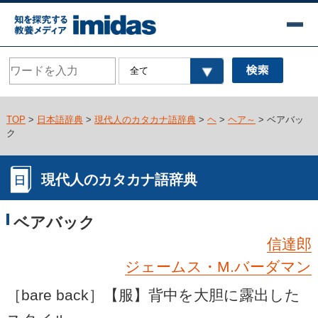
TOP
>
日本語辞典
>
現代人のカタカナ語辞典
>
ヘ
>
ヘア～
> ベアバッ
ク
現代人のカタカナ語辞典
ベアバック
信達郎
ジェームス・M.バーダマン
［bare back］【服】背中を大胆に露出した