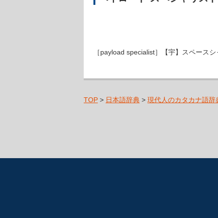
［payload specialist］【宇
TOP
>
日本語辞典
>
現代人のカタカナ語辞