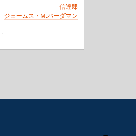
信達郎
ジェームス・M.バーダマン
う．