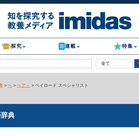
探究
連載
特集
典
>
ヘ
>
ヘア～
> ペイロード スペシャリスト
語辞典