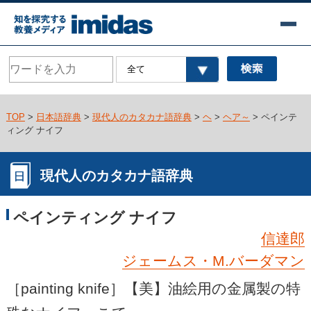
TOP
>
日本語辞典
>
現代人のカタカナ語辞典
>
ヘ
>
ヘア～
> ペインテ
ィング ナイフ
現代人のカタカナ語辞典
ペインティング ナイフ
信達郎
ジェームス・M.バーダマン
［painting knife］【美】油絵用の金属製の特