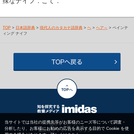
殊なナイフ．こて．
TOP
>
日本語辞典
>
現代人のカタカナ語辞典
>
ヘ
>
ヘア～
> ペインテ
ィング ナイフ
TOPへ
当サイトでは当社の提携先等がお客様のニーズ等について調査・
当サイトについて
分析したり、お客様にお勧めの広告を表示する目的で Cookie を使
集英社プライバシーポリシー