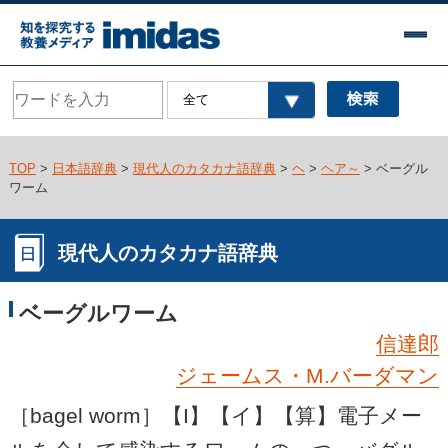
TOP
>
日本語辞典
>
現代人のカタカナ語辞典
>
ヘ
>
ヘア～
> ベーグル
ワーム
現代人のカタカナ語辞典
ベーグルワーム
信達郎
ジェームス・M.バーダマン
［bagel worm］【I】【イ】【算】電子メー