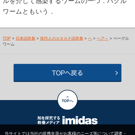
ルを介して感染するワームの一つ．バグル
ワームともいう．
TOP
>
日本語辞典
>
現代人のカタカナ語辞典
>
ヘ
>
ヘア～
> ベーグル
ワーム
TOPへ
当サイトでは当社の提携先等がお客様のニーズ等について調査・