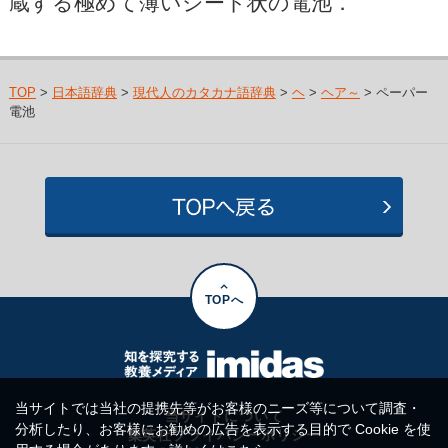
蔵する極めて薄いシート状の電池．
TOP
>
日本語辞典
>
現代人のカタカナ語辞典
>
ヘ
>
ヘア～
> ペーパー
電池
TOPへ
当サイトでは当社の提携先等がお客様のニーズ等について調査・
当サイトについて
分析したり、お客様にお勧めの広告を表示する目的で Cookie を使
集英社プライバシーポリシー