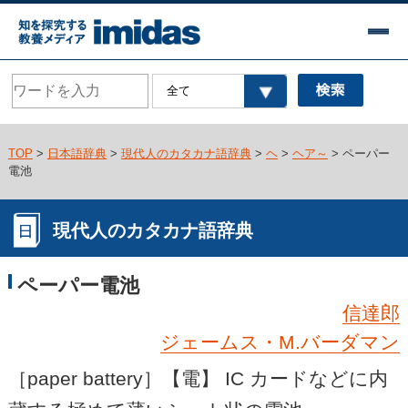
TOP
>
日本語辞典
>
現代人のカタカナ語辞典
>
ヘ
>
ヘア～
> ペーパー
電池
現代人のカタカナ語辞典
ペーパー電池
信達郎
ジェームス・M.バーダマン
［paper battery］【電】 IC カードなどに内