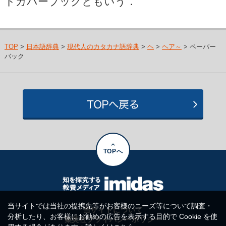
トカバーブックともいう．
TOP
>
日本語辞典
>
現代人のカタカナ語辞典
>
ヘ
>
ヘア～
> ペーパー
バック
TOPへ
当サイトでは当社の提携先等がお客様のニーズ等について調査・
当サイトについて
分析したり、お客様にお勧めの広告を表示する目的で Cookie を使
集英社プライバシーポリシー