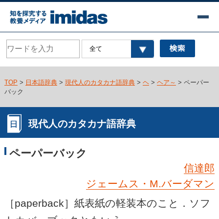
TOP
>
日本語辞典
>
現代人のカタカナ語辞典
>
ヘ
>
ヘア～
> ペーパー
バック
現代人のカタカナ語辞典
ペーパーバック
信達郎
ジェームス・M.バーダマン
［paperback］紙表紙の軽装本のこと．ソフ