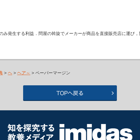
】帳簿上でのみ発生する利益．問屋の斡旋でメーカーが商品を直接販売店に運
典
>
ヘ
>
ヘア～
> ペーパーマージン