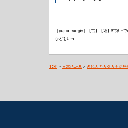
［paper margin］【営】【経
などをいう．
TOP
>
日本語辞典
>
現代人のカタカナ語辞