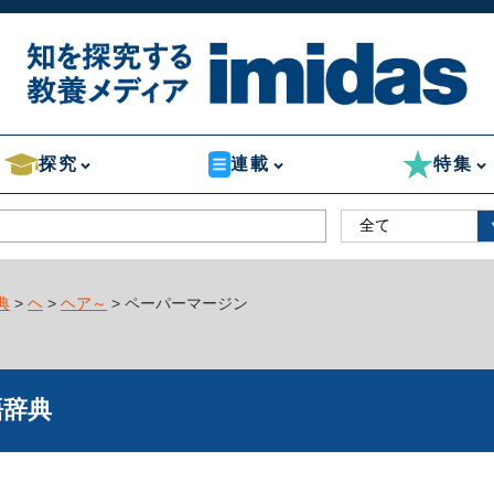
探究
連載
特集
典
>
ヘ
>
ヘア～
> ペーパーマージン
語辞典