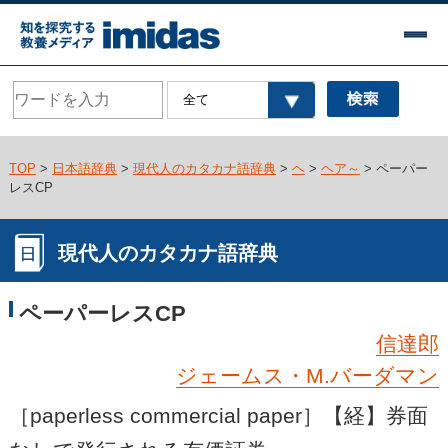
TOP
>
日本語辞典
>
現代人のカタカナ語辞典
>
ヘ
>
ヘア～
> ペーパー
レスCP
現代人のカタカナ語辞典
ペーパーレスCP
信達郎
ジェームス・M.バーダマン
［paperless commercial paper］【経】券面