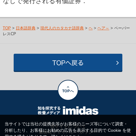
なしで発行される有価証券．
TOP
>
日本語辞典
>
現代人のカタカナ語辞典
>
ヘ
>
ヘア～
> ペーパー
レスCP
TOPへ
当サイトでは当社の提携先等がお客様のニーズ等について調査・
当サイトについて
分析したり、お客様にお勧めの広告を表示する目的で Cookie を使
集英社プライバシーポリシー