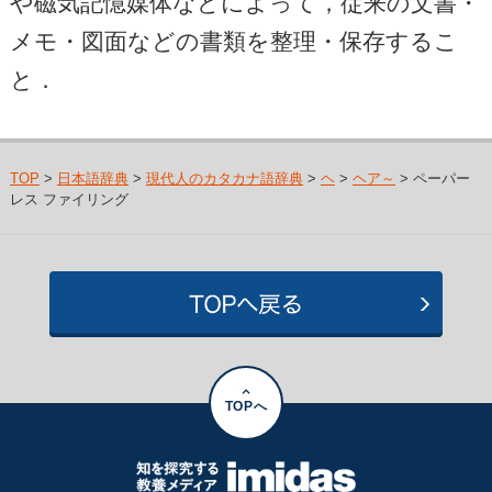
や磁気記憶媒体などによって，従来の文書・
メモ・図面などの書類を整理・保存するこ
と．
TOP
>
日本語辞典
>
現代人のカタカナ語辞典
>
ヘ
>
ヘア～
> ペーパー
レス ファイリング
TOPへ