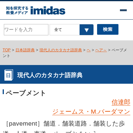
TOP
>
日本語辞典
>
現代人のカタカナ語辞典
>
ヘ
>
ヘア～
> ペーブメ
ント
現代人のカタカナ語辞典
ペーブメント
信達郎
ジェームス・M.バーダマン
［pavement］舗道．舗装道路．舗装した歩