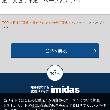
道，人道，車道．ペーブともいう．
TOP
>
日本語辞典
>
現代人のカタカナ語辞典
>
ヘ
>
ヘア～
> ペーブメ
ント
TOPへ
当サイトでは当社の提携先等がお客様のニーズ等について調査・
当サイトについて
分析したり、お客様にお勧めの広告を表示する目的で Cookie を使
集英社プライバシーポリシー