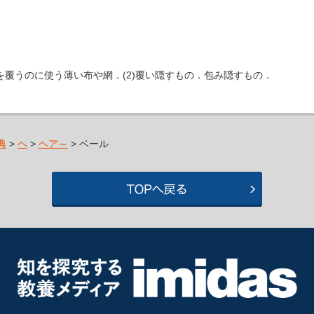
が顔を覆うのに使う薄い布や網．(2)覆い隠すもの．包み隠すもの．
典
>
ヘ
>
ヘア～
> ベール