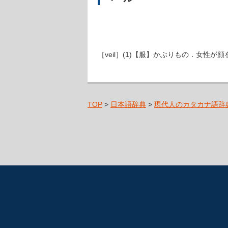
［veil］(1)【服】かぶりもの．女性
TOP
>
日本語辞典
>
現代人のカタカナ語辞