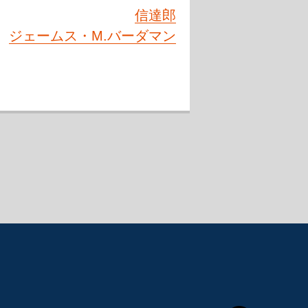
信達郎
ジェームス・M.バーダマン