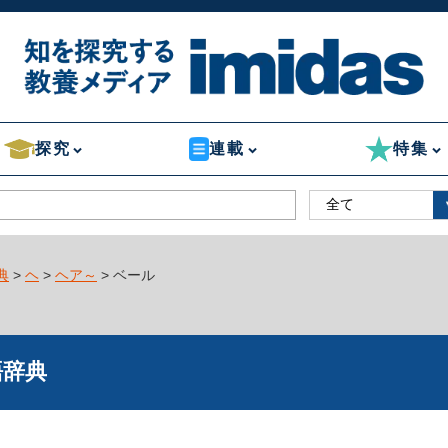
探究
連載
特集
典
>
ヘ
>
ヘア～
> ベール
語辞典