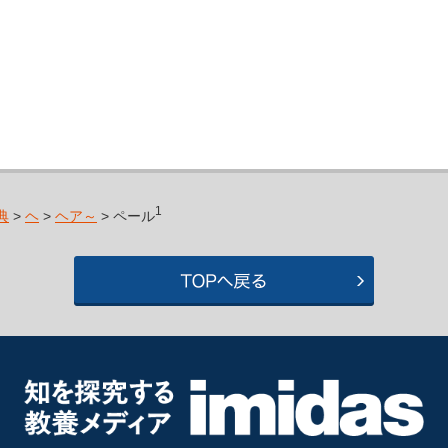
1
典
>
ヘ
>
ヘア～
> ペール