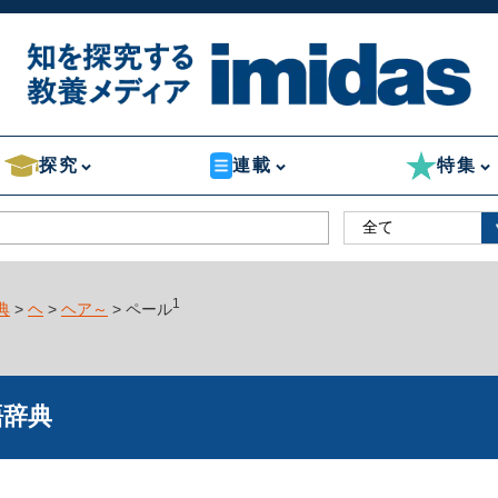
探究
連載
特集
1
典
>
ヘ
>
ヘア～
> ペール
語辞典