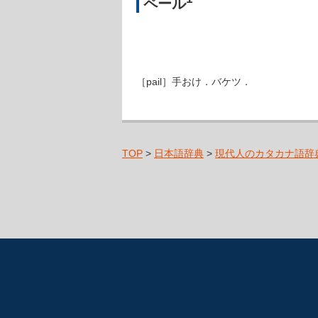
ペール
［pail］手おけ．バケツ．
TOP
>
日本語辞典
>
現代人のカタカナ語辞