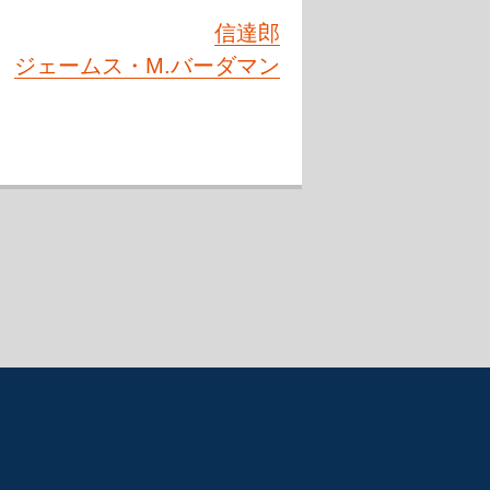
信達郎
ジェームス・M.バーダマン