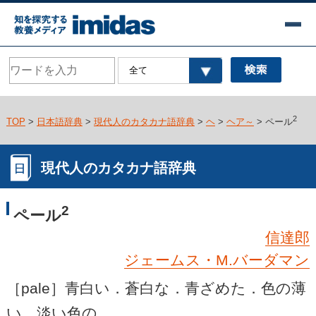
2
TOP
>
日本語辞典
>
現代人のカタカナ語辞典
>
ヘ
>
ヘア～
> ペール
現代人のカタカナ語辞典
2
ペール
信達郎
ジェームス・M.バーダマン
［pale］青白い．蒼白な．青ざめた．色の薄
い．淡い色の．