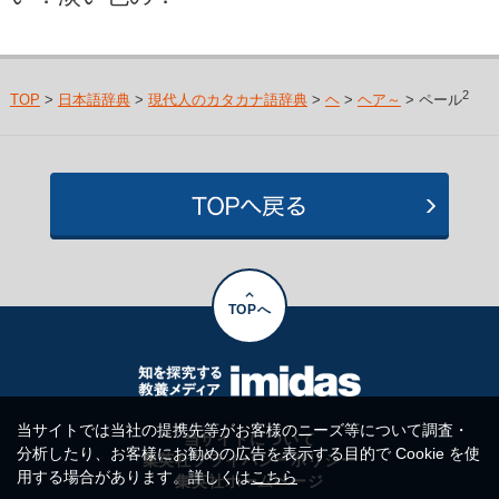
2
TOP
>
日本語辞典
>
現代人のカタカナ語辞典
>
ヘ
>
ヘア～
> ペール
TOPへ
当サイトでは当社の提携先等がお客様のニーズ等について調査・
当サイトについて
分析したり、お客様にお勧めの広告を表示する目的で Cookie を使
集英社プライバシーポリシー
用する場合があります。詳しくは
こちら
集英社ホームページ