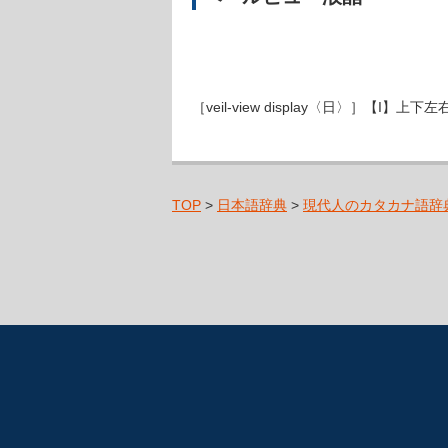
［veil-view display〈日〉］
TOP
>
日本語辞典
>
現代人のカタカナ語辞