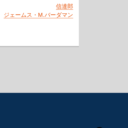
信達郎
ジェームス・M.バーダマン