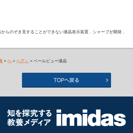
【I】上下左右からのぞき見することができない液晶表示装置．シャープが開発．
典
>
ヘ
>
ヘア～
> ベールビュー液晶