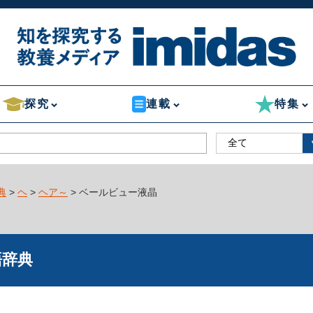
探究
連載
特集
典
>
ヘ
>
ヘア～
> ベールビュー液晶
語辞典