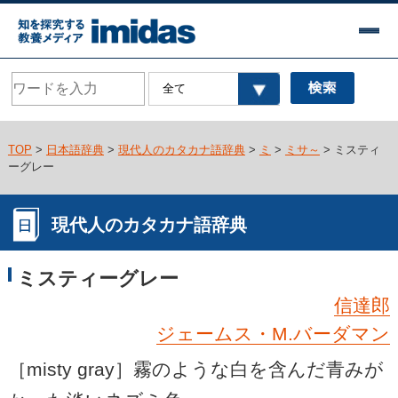
TOP
>
日本語辞典
>
現代人のカタカナ語辞典
>
ミ
>
ミサ～
> ミスティ
ーグレー
現代人のカタカナ語辞典
ミスティーグレー
信達郎
ジェームス・M.バーダマン
［misty gray］霧のような白を含んだ青みが