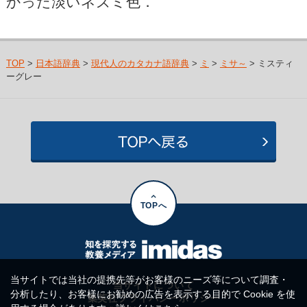
かった淡いネズミ色．
TOP
>
日本語辞典
>
現代人のカタカナ語辞典
>
ミ
>
ミサ～
> ミスティ
ーグレー
TOPへ
当サイトでは当社の提携先等がお客様のニーズ等について調査・
当サイトについて
分析したり、お客様にお勧めの広告を表示する目的で Cookie を使
集英社プライバシーポリシー