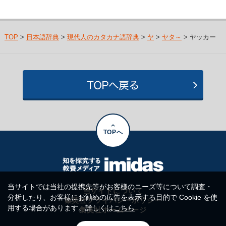
TOP
>
日本語辞典
>
現代人のカタカナ語辞典
>
ヤ
>
ヤタ～
> ヤッカー
TOPへ
当サイトでは当社の提携先等がお客様のニーズ等について調査・
当サイトについて
分析したり、お客様にお勧めの広告を表示する目的で Cookie を使
集英社プライバシーポリシー
用する場合があります。詳しくは
こちら
集英社ホームページ