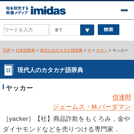
TOP
>
日本語辞典
>
現代人のカタカナ語辞典
>
ヤ
>
ヤタ～
> ヤッカー
現代人のカタカナ語辞典
ヤッカー
信達郎
ジェームス・M.バーダマン
［yacker］【社】商品詐欺をもくろみ，金や
ダイヤモンドなどを売りつける専門家．