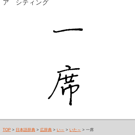
ア シティング
TOP
>
日本語辞典
>
広辞典
>
い～
>
いた～
> 一席