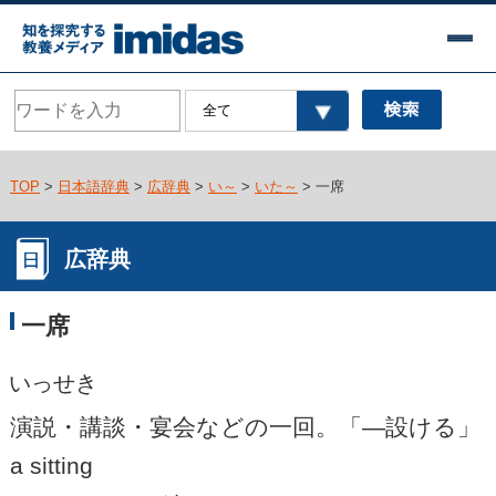
TOP
>
日本語辞典
>
広辞典
>
い～
>
いた～
> 一席
広辞典
一席
いっせき
演説・講談・宴会などの一回。「―設ける」
a sitting