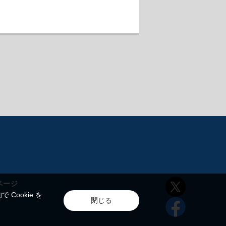
ページ
ookie を
閉じる