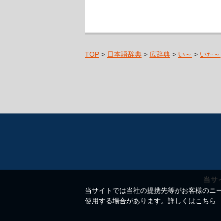
TOP
>
日本語辞典
>
広辞典
>
い～
>
いた～
当サ
当サイトでは当社の提携先等がお客様のニーズ
使用する場合があります。詳しくは
こちら