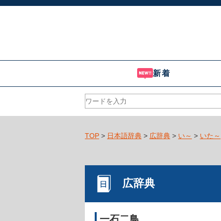
新着
TOP
>
日本語辞典
>
広辞典
>
い～
>
いた～
広辞典
一石二鳥