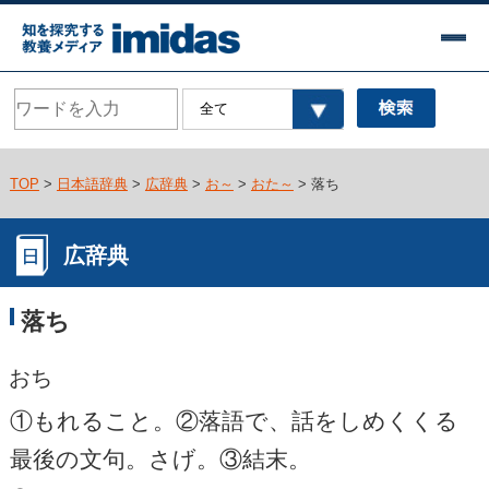
TOP
>
日本語辞典
>
広辞典
>
お～
>
おた～
> 落ち
広辞典
落ち
おち
①もれること。②落語で、話をしめくくる
最後の文句。さげ。③結末。