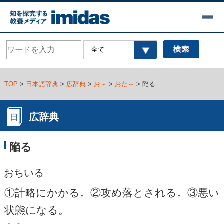
TOP
>
日本語辞典
>
広辞典
>
お～
>
おた～
> 陥る
広辞典
陥る
おちいる
①計略にかかる。②攻め落とされる。③悪い
状態になる。