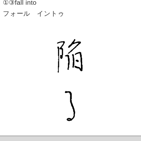
①③fall into
フォール イントゥ