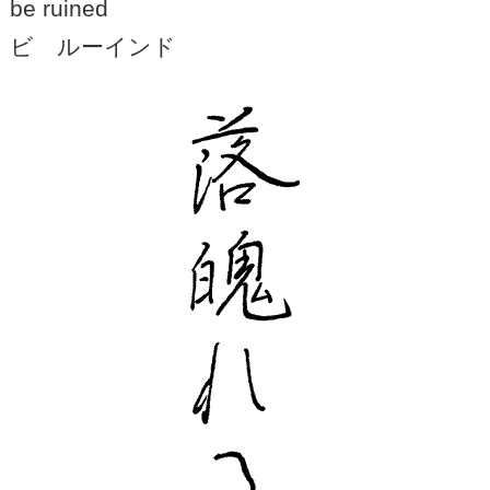
be ruined
ビ ルーインド