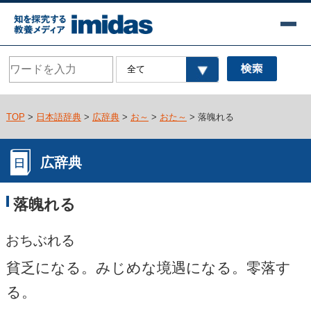
TOP
>
日本語辞典
>
広辞典
>
お～
>
おた～
> 落魄れる
広辞典
落魄れる
おちぶれる
貧乏になる。みじめな境遇になる。零落す
る。