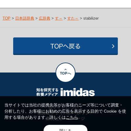
TOP
>
日本語辞典
>
広辞典
>
す～
>
すた～
> stabilizer
TOPへ
当サイトでは当社の提携先等がお客様のニーズ等について調査・
当サイトについて
分析したり、お客様にお勧めの広告を表示する目的で Cookie を使
集英社プライバシーポリシー
用する場合があります。詳しくは
こちら
集英社ホームページ
閉じる