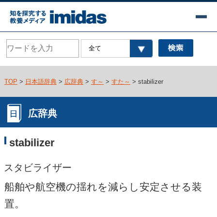
TOP
>
日本語辞典
>
広辞典
>
す～
>
すた～
> stabilizer
広辞典
stabilizer
スタビライザー
船舶や航空機の揺れを減らし安定させる装
置。