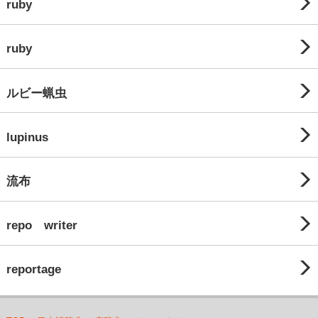
ruby
ruby
ルビー蝋虫
lupinus
流布
repo writer
reportage