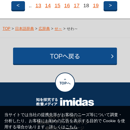
<
..
13
14
15
16
17
18
19
>
TOP
>
日本語辞典
>
広辞典
>
せ～
> せわ～
TOPへ
当サイトでは当社の提携先等がお客様のニーズ等について調査・
当サイトについて
分析したり、お客様にお勧めの広告を表示する目的で Cookie を使
集英社プライバシーポリシー
用する場合があります。詳しくは
こちら
集英社ホームページ