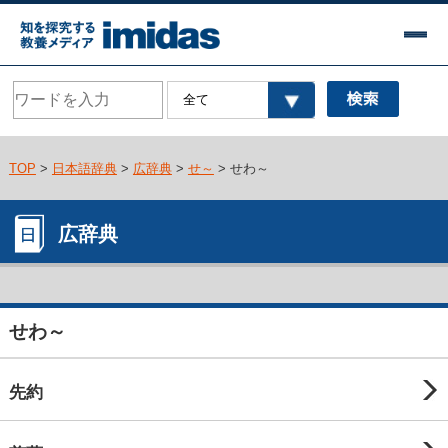
TOP
>
日本語辞典
>
広辞典
>
せ～
> せわ～
広辞典
せわ～
先約