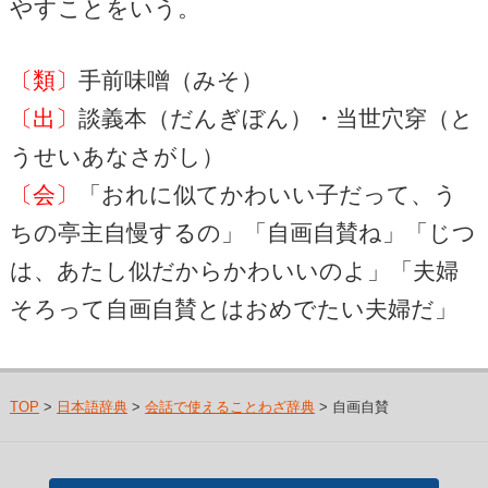
やすことをいう。
〔類〕
手前味噌（みそ）
〔出〕
談義本（だんぎぼん）・当世穴穿（と
うせいあなさがし）
〔会〕
「おれに似てかわいい子だって、う
ちの亭主自慢するの」「自画自賛ね」「じつ
は、あたし似だからかわいいのよ」「夫婦
そろって自画自賛とはおめでたい夫婦だ」
TOP
>
日本語辞典
>
会話で使えることわざ辞典
> 自画自賛