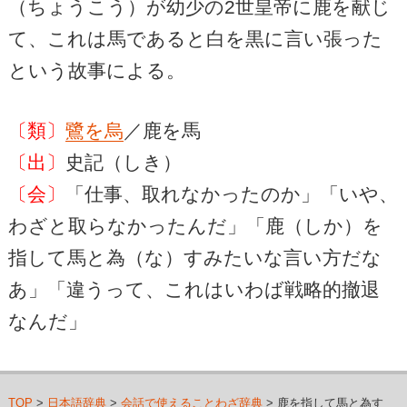
（ちょうこう）が幼少の2世皇帝に鹿を献じ
て、これは馬であると白を黒に言い張った
という故事による。
〔類〕
鷺を烏
／鹿を馬
〔出〕
史記（しき）
〔会〕
「仕事、取れなかったのか」「いや、
わざと取らなかったんだ」「鹿（しか）を
指して馬と為（な）すみたいな言い方だな
あ」「違うって、これはいわば戦略的撤退
なんだ」
TOP
>
日本語辞典
>
会話で使えることわざ辞典
> 鹿を指して馬と為す