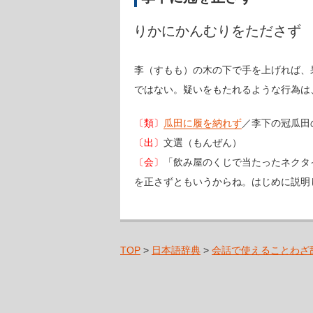
りかにかんむりをたださず
李（すもも）の木の下で手を上げれば、
ではない。疑いをもたれるような行為は
〔類〕
瓜田に履を納れず
／李下の冠瓜田
〔出〕
文選（もんぜん）
〔会〕
「飲み屋のくじで当たったネクタ
を正さずともいうからね。はじめに説明
TOP
>
日本語辞典
>
会話で使えることわざ