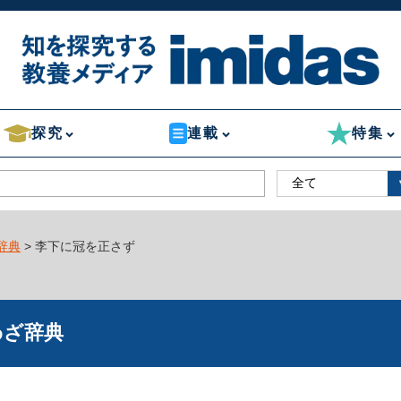
探究
連載
特集
辞典
> 李下に冠を正さず
わざ辞典