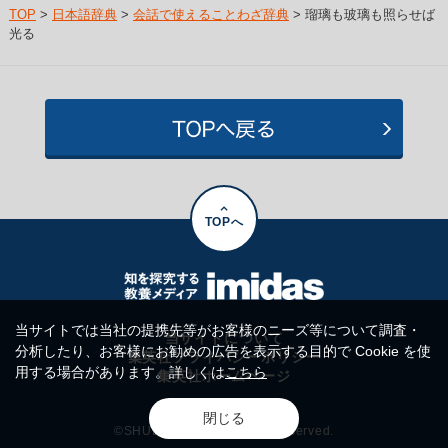
TOP
>
日本語辞典
>
会話で使えることわざ辞典
> 瑠璃も玻璃も照らせば
光る
TOPへ
当サイトでは当社の提携先等がお客様のニーズ等について調査・
当サイトについて
分析したり、お客様にお勧めの広告を表示する目的で Cookie を使
集英社プライバシーポリシー
用する場合があります。詳しくは
こちら
集英社ホームページ
閉じる
©SHUEISHA Inc. All rights reserved.