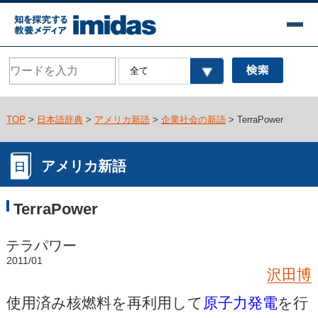
TOP
>
日本語辞典
>
アメリカ新語
>
企業社会の新語
> TerraPower
アメリカ新語
TerraPower
テラパワー
2011/01
沢田博
使用済み核燃料を再利用して
原子力発電
を行