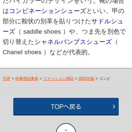
たバイカラーのデザインをいう。靴の場合
は
コンビネーションシューズ
といい、甲の
部分に鞍状の別革を貼りつけた
サドルシュ
ーズ
（ saddle shoes ）や、つま先を別色で
切り替えた
シャネルパンプスシューズ
（
Chanel shoes ）などが代表的。
TOP
>
時事用語事典
>
ファッション用語
>
2002年版
> コンビ