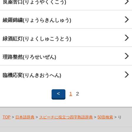
良薬苦口(りょうやくくこう)
綾羅錦繍(りょうらきんしゅう)
緑酒紅灯(りょくしゅこうとう)
理路整然(りろせいぜん)
臨機応変(りんきおうへん)
<
1
2
TOP
>
日本語辞典
>
スピーチに役立つ四字熟語辞典
>
50音検索
> り