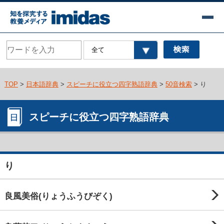
TOP
>
日本語辞典
>
スピーチに役立つ四字熟語辞典
>
50音検索
> り
スピーチに役立つ四字熟語辞典
り
良風美俗(りょうふうびぞく)