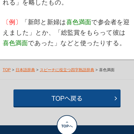
れる」を略したもの。
〔例〕
「新郎と新婦は
喜色満面
で参会者を迎
えました」とか、「総監賞をもらって彼は
喜色満面
であった」などと使ったりする。
TOP
>
日本語辞典
>
スピーチに役立つ四字熟語辞典
> 喜色満面
TOPへ