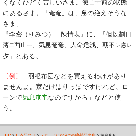
くなくひどく苦しいさま。滅亡寸前の状態
にあるさま。「奄奄」は、息の絶えそうな
さま。
『李密（りみつ）―陳情表』に、「但以劉日
薄
西山
、気息奄奄、人命危浅、朝不
慮
二
一
レ
レ
夕」とある。
〔例〕
「羽根布団などを買えるわけがあり
ませんよ。家だけはりっぱですけれど、ロ
ーンで
気息奄奄
なのですから」などと使
う。
TOP
>
日本語辞典
>
スピーチに役立つ四字熟語辞典
> 気息奄奄