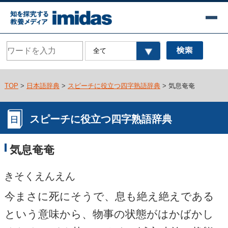
TOP
>
日本語辞典
>
スピーチに役立つ四字熟語辞典
> 気息奄奄
スピーチに役立つ四字熟語辞典
気息奄奄
きそくえんえん
今まさに死にそうで、息も絶え絶えである
という意味から、物事の状態がはかばかし