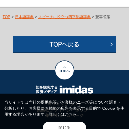
TOP
>
日本語辞典
>
スピーチに役立つ四字熟語辞典
> 驚喜雀躍
TOPへ
当サイトでは当社の提携先等がお客様のニーズ等について調査・
当サイトについて
分析したり、お客様にお勧めの広告を表示する目的で Cookie を使
集英社プライバシーポリシー
用する場合があります。詳しくは
こちら
集英社ホームページ
閉じる