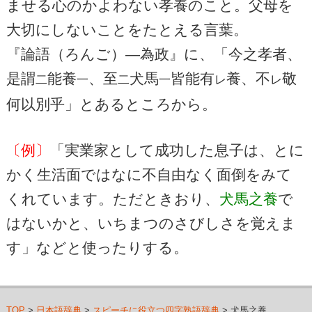
ませる心のかよわない孝養のこと。父母を
大切にしないことをたとえる言葉。
『論語（ろんご）―為政』に、「今之孝者、
是謂
能養
、至
犬馬
皆能有
養、不
敬
二
一
二
一
レ
レ
何以別乎」とあるところから。
〔例〕
「実業家として成功した息子は、とに
かく生活面ではなに不自由なく面倒をみて
くれています。ただときおり、
犬馬之養
で
はないかと、いちまつのさびしさを覚えま
す」などと使ったりする。
TOP
>
日本語辞典
>
スピーチに役立つ四字熟語辞典
> 犬馬之養