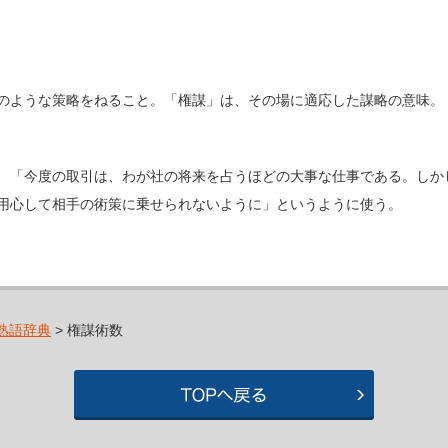
のような策略をねること。「権謀」は、その場に適応した謀略の意味。
、「今度の取引は、わが社の将来を占うほどの大事な仕事である。しか
用心して相手の術策に乗せられないように」というように使う。
熟語辞典
> 権謀術数