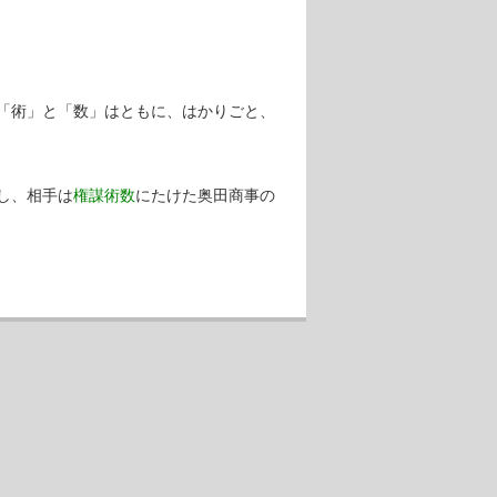
「術」と「数」はともに、はかりごと、
し、相手は
権謀術数
にたけた奥田商事の