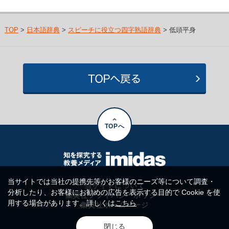
TOP
>
日本語辞典
>
スピーチに役立つ四字熟語辞典
> 低頭平身
TOPへ
当サイトでは当社の提携先等がお客様のニーズ等について調査・
当サイトについて
分析したり、お客様にお勧めの広告を表示する目的で Cookie を使
集英社プライバシーポリシー
用する場合があります。詳しくは
こちら
集英社ホームページ
閉じる