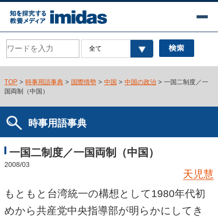
TOP
>
時事用語事典
>
国際情勢
>
中国
>
中国の政治
> 一国二制度／一
国両制（中国）
時事用語事典
一国二制度／一国両制（中国）
2008/03
天児慧
もともと台湾統一の構想として1980年代初
めから共産党中央指導部が明らかにしてき