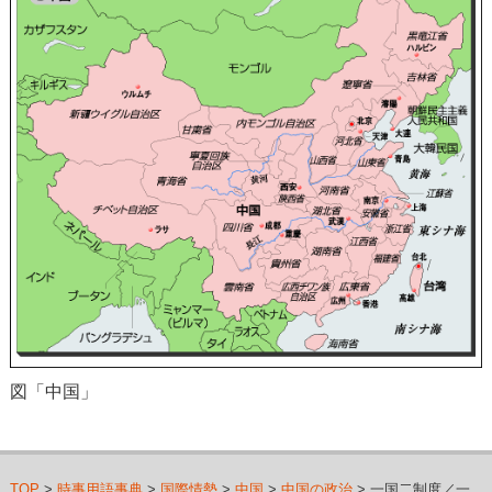
図「中国」
TOP
>
時事用語事典
>
国際情勢
>
中国
>
中国の政治
> 一国二制度／一