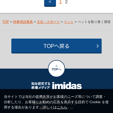
<
1
2
TOP
>
時事用語事典
>
文化・スポーツ
>
ペット
> ペットを取り巻く環境
TOPへ
当サイトでは当社の提携先等がお客様のニーズ等について調査・
当サイトについて
分析したり、お客様にお勧めの広告を表示する目的で Cookie を使
集英社プライバシーポリシー
用する場合があります。詳しくは
こちら
集英社ホームページ