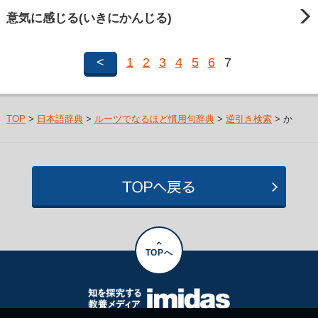
意気に感じる(いきにかんじる)
<
1
2
3
4
5
6
7
TOP
>
日本語辞典
>
ルーツでなるほど慣用句辞典
>
逆引き検索
> か
TOPへ