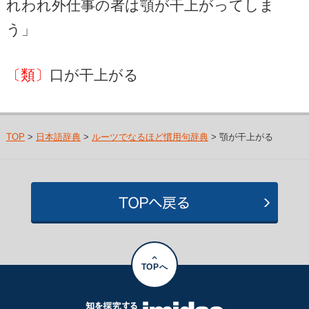
れわれ外仕事の者は顎が干上がってしま
う」
〔類〕
口が干上がる
TOP
>
日本語辞典
>
ルーツでなるほど慣用句辞典
> 顎が干上がる
TOPへ