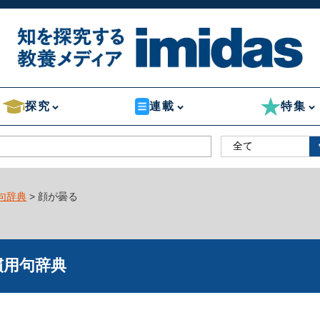
探究
連載
特集
句辞典
> 顔が曇る
慣用句辞典