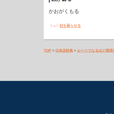
かおがくもる
〔→〕
顔を曇らせる
TOP
>
日本語辞典
>
ルーツでなるほど慣用