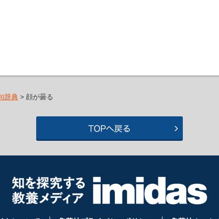
句辞典
> 顔が曇る