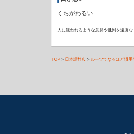
くちがわるい
人に嫌われるような意見や批判を遠慮な
TOP
>
日本語辞典
>
ルーツでなるほど慣用