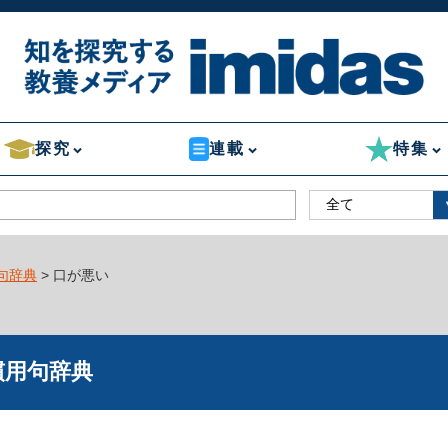
探究
連載
特集
句辞典
> 口が悪い
慣用句辞典