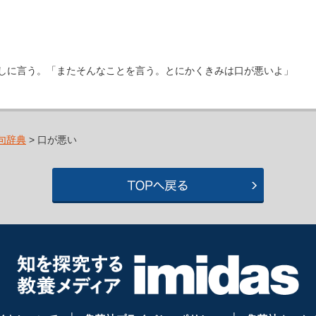
しに言う。「またそんなことを言う。とにかくきみは口が悪いよ」
句辞典
> 口が悪い