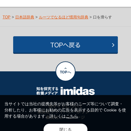
TOP
>
日本語辞典
>
ルーツでなるほど慣用句辞典
> 口を滑らす
TOPへ
当サイトでは当社の提携先等がお客様のニーズ等について調査・
当サイトについて
分析したり、お客様にお勧めの広告を表示する目的で Cookie を使
集英社プライバシーポリシー
用する場合があります。詳しくは
こちら
集英社ホームページ
閉じる