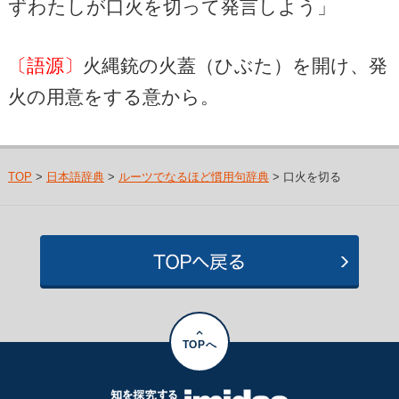
ずわたしが口火を切って発言しよう」
〔語源〕
火縄銃の火蓋（ひぶた）を開け、発
火の用意をする意から。
TOP
>
日本語辞典
>
ルーツでなるほど慣用句辞典
> 口火を切る
TOPへ