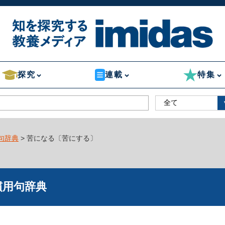
探究
連載
特集
句辞典
> 苦になる〔苦にする〕
慣用句辞典