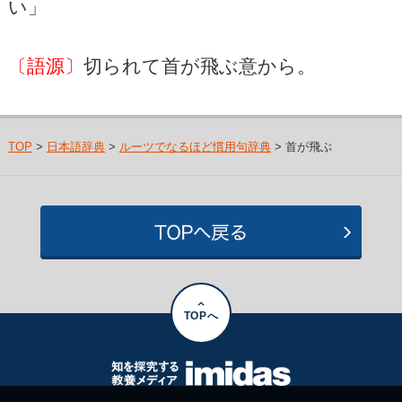
い」
〔語源〕
切られて首が飛ぶ意から。
TOP
>
日本語辞典
>
ルーツでなるほど慣用句辞典
> 首が飛ぶ
TOPへ